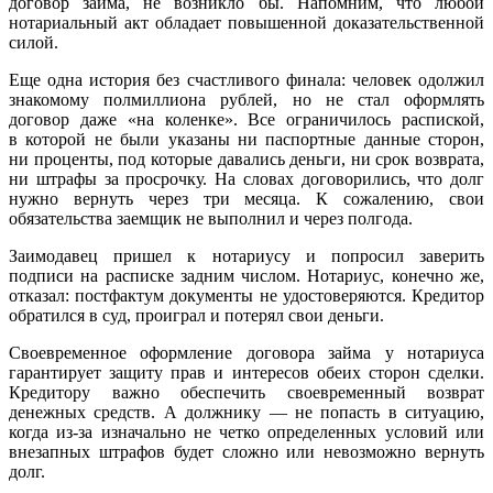
договор займа, не возникло бы. Напомним, что любой
нотариальный акт обладает повышенной доказательственной
силой.
Еще одна история без счастливого финала: человек одолжил
знакомому полмиллиона рублей, но не стал оформлять
договор даже «на коленке». Все ограничилось распиской,
в которой не были указаны ни паспортные данные сторон,
ни проценты, под которые давались деньги, ни срок возврата,
ни штрафы за просрочку. На словах договорились, что долг
нужно вернуть через три месяца. К сожалению, свои
обязательства заемщик не выполнил и через полгода.
Заимодавец пришел к нотариусу и попросил заверить
подписи на расписке задним числом. Нотариус, конечно же,
отказал: постфактум документы не удостоверяются. Кредитор
обратился в суд, проиграл и потерял свои деньги.
Своевременное оформление договора займа у нотариуса
гарантирует защиту прав и интересов обеих сторон сделки.
Кредитору важно обеспечить своевременный возврат
денежных средств. А должнику — не попасть в ситуацию,
когда из-за изначально не четко определенных условий или
внезапных штрафов будет сложно или невозможно вернуть
долг.