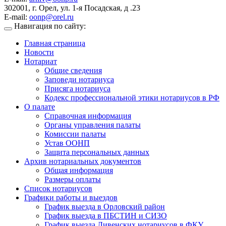
302001, г. Орел, ул. 1-я Посадская, д .23
E-mail:
oonp@orel.ru
Навигация по сайту:
Главная страница
Новости
Нотариат
Общие сведения
Заповеди нотариуса
Присяга нотариуса
Кодекс профессиональной этики нотариусов в РФ
О палате
Справочная информация
Органы управления палаты
Комиссии палаты
Устав ООНП
Защита персональных данных
Архив нотариальных документов
Общая информация
Размеры оплаты
Список нотариусов
Графики работы и выездов
График выезда в Орловский район
График выезда в ПБСТИН и СИЗО
График выезда Ливенских нотариусов в ФКУ