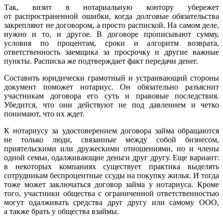
Так, визит в нотариальную контору убережет
от распространенной ошибки, когда долговые обязательства
закрепляют не договором, а просто распиской. На самом деле,
нужно и то, и другое. В договоре прописывают сумму,
условия по процентам, сроки и алгоритм возврата,
ответственность заемщика за просрочку и другие важные
пункты. Расписка же подтверждает факт передачи денег.
Составить юридически грамотный и устраивающий стороны
документ поможет нотариус. Он обязательно разъяснит
участникам договора его суть и правовые последствия.
Убедится, что они действуют не под давлением и четко
понимают, что их ждет.
К нотариусу за удостоверением договора займа обращаются
не только люди, связанные между собой бизнесом,
приятельскими или дружескими отношениями, но и члены
одной семьи, одалживающие деньги друг другу. Еще вариант:
в некоторых компаниях существует практика выделять
сотрудникам беспроцентные ссуды на покупку жилья. И тогда
тоже может заключаться договор займа у нотариуса. Кроме
того, участники общества с ограниченной ответственностью
могут одалживать средства друг другу или самому ООО,
а также брать у общества взаймы.