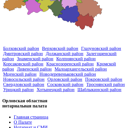
Болховский район
Верховский район
Глазуновский район
Дмитровский район
Должанский район
Залегощенский
район
Знаменский район
Колпнянский район
Корсаковский район
Краснозоренский район
Кромской
район
Ливенский район
Малоархангельский район
Мценский район
Новодеревеньковский район
Новосильский район
Орловский район
Покровский район
Свердловский район
Сосковский район
Троснянский район
Урицкий район
Хотынецкий район
Шаблыкинский район
Орловская областная
нотариальная палата
Главная страница
О Палате
Нотариат и СМИ