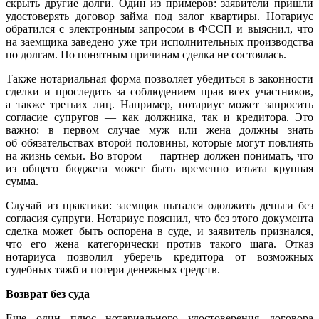
скрыть другие долги. Один из примеров: заявители пришли
удостоверять договор займа под залог квартиры. Нотариус
обратился с электронным запросом в ФССП и выяснил, что
на заемщика заведено уже три исполнительных производства
по долгам. По понятным причинам сделка не состоялась.
Также нотариальная форма позволяет убедиться в законности
сделки и проследить за соблюдением прав всех участников,
а также третьих лиц. Например, нотариус может запросить
согласие супругов — как должника, так и кредитора. Это
важно: в первом случае муж или жена должны знать
об обязательствах второй половины, которые могут повлиять
на жизнь семьи. Во втором — партнер должен понимать, что
из общего бюджета может быть временно изъята крупная
сумма.
Случай из практики: заемщик пытался одолжить деньги без
согласия супруги. Нотариус пояснил, что без этого документа
сделка может быть оспорена в суде, и заявитель признался,
что его жена категорически против такого шага. Отказ
нотариуса позволил уберечь кредитора от возможных
судебных тяжб и потери денежных средств.
Возврат без суда
Еще один плюс нотариального удостоверения договора