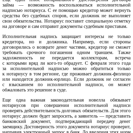
займа — возможность воспользоваться исполнительной
надписью нотариуса. С ее помощью кредитор может вернуть
средства без судебных споров, если должник не выполняет
свои обязательства. Нотариус поставит специальную отметку
на договоре и сам отправит документы судебным приставам.
Исполнительная надпись защищает интересы не только
кредитора, но и должника. Например, если стороны
договорились о возврате денег частями, кредитор не сможет
требовать срочного погашения одним траншем. Также
задолженность не передается коллекторам, встреча
с которыми вряд ли кого-то обрадует. С февраля этого года
за исполнительной надписью можно обратиться только
к нотариусу в том регионе, где проживает должник-физлицо
или находится должник-юрлицо. Если должник не согласен
с взысканием по исполнительной надписи, он может
обжаловать это решение в суде.
Еще одна важная законодательная новелла обязывает
нотариусов при совершении исполнительной надписи
проверять действительность долговых обязательств. Для этого
нотариус должен будет запросить, а заявитель — представить
банковский документ, подтверждающий передачу денег
заемщику. Достоверность этого документа нотариус проверит,
направив электронный запрос в банк. До введения этих норм