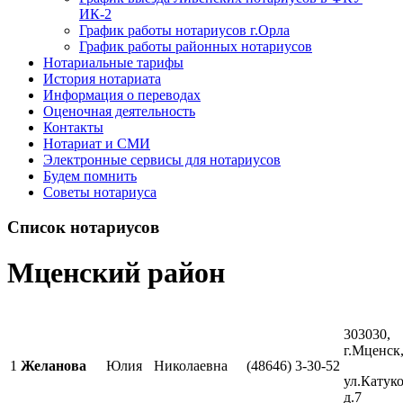
ИК-2
График работы нотариусов г.Орла
График работы районных нотариусов
Нотариальные тарифы
История нотариата
Информация о переводах
Оценочная деятельность
Контакты
Нотариат и СМИ
Электронные сервисы для нотариусов
Будем помнить
Советы нотариуса
Список нотариусов
Мценский район
303030,
г.Мценск
1
Желанова
Юлия
Николаевна
(48646) 3-30-52
ул.Катуко
д.7