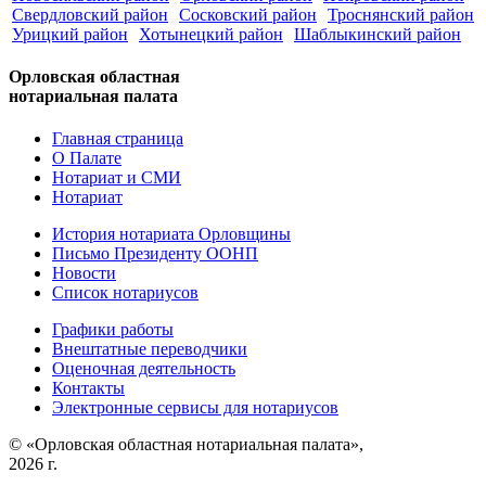
Свердловский район
Сосковский район
Троснянский район
Урицкий район
Хотынецкий район
Шаблыкинский район
Орловская областная
нотариальная палата
Главная страница
О Палате
Нотариат и СМИ
Нотариат
История нотариата Орловщины
Письмо Президенту ООНП
Новости
Список нотариусов
Графики работы
Внештатные переводчики
Оценочная деятельность
Контакты
Электронные сервисы для нотариусов
© «Орловская областная нотариальная палата»,
2026 г.