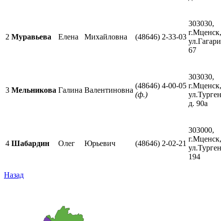
303030,
г.Мценск
2
Муравьева
Елена
Михайловна
(48646) 2-33-03
ул.Гагари
67
303030,
(48646) 4-00-05
г.Мценск
3
Мельникова
Галина
Валентиновна
(ф.)
ул.Турген
д. 90а
303000,
г.Мценск
4
Шабардин
Олег
Юрьевич
(48646) 2-02-21
ул.Турген
194
Назад