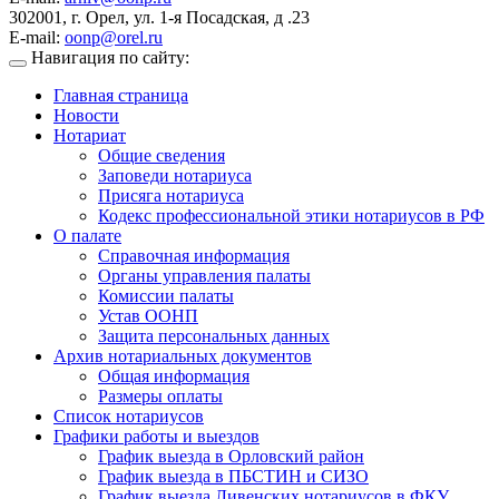
302001, г. Орел, ул. 1-я Посадская, д .23
E-mail:
oonp@orel.ru
Навигация по сайту:
Главная страница
Новости
Нотариат
Общие сведения
Заповеди нотариуса
Присяга нотариуса
Кодекс профессиональной этики нотариусов в РФ
О палате
Справочная информация
Органы управления палаты
Комиссии палаты
Устав ООНП
Защита персональных данных
Архив нотариальных документов
Общая информация
Размеры оплаты
Список нотариусов
Графики работы и выездов
График выезда в Орловский район
График выезда в ПБСТИН и СИЗО
График выезда Ливенских нотариусов в ФКУ