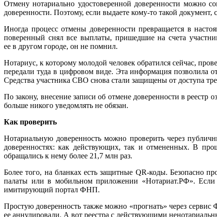
Отмену нотариально удостоверенной доверенности можно сов
доверенности. Поэтому, если выдаете кому-то такой документ, 
Иногда процесс отмены доверенности превращается в насто
поверенный снял все выплаты, пришедшие на счета участни
ее в другом городе, он не помнил.
Нотариус, к которому молодой человек обратился сейчас, пров
передали туда в цифровом виде. Эта информация позволила о
Средства участника СВО снова стали защищены от доступа тре
По закону, внесение записи об отмене доверенности в реестр 
больше никого уведомлять не обязан.
Как проверить
Нотариальную доверенность можно проверить через публич
доверенностях: как действующих, так и отмененных. В прош
обращались к нему более 21,7 млн раз.
Более того, на бланках есть защитные QR-коды. Безопасно п
палаты или в мобильном приложении «Нотариат.РФ». Если 
имитирующий портал ФНП.
Простую доверенность также можно «прогнать» через сервис Ф
ее аннулировали. А вот реестра с действующими ненотариальн