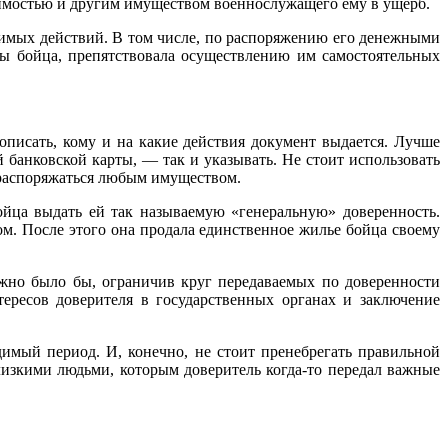
жимостью и другим имуществом военнослужащего ему в ущерб.
имых действий. В том числе, по распоряжению его денежными
ты бойца, препятствовала осуществлению им самостоятельных
рописать, кому и на какие действия документ выдается. Лучше
 банковской карты, — так и указывать. Не стоит использовать
 распоряжаться любым имуществом.
бойца выдать ей так называемую «генеральную» доверенность.
. После этого она продала единственное жилье бойца своему
ожно было бы, ограничив круг передаваемых по доверенности
ересов доверителя в государственных органах и заключение
имый период. И, конечно, не стоит пренебрегать правильной
лизкими людьми, которым доверитель когда-то передал важные