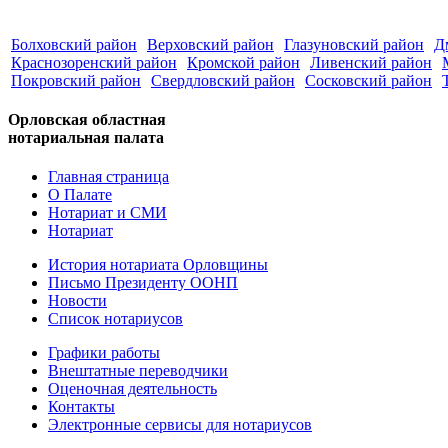
Болховский район
Верховский район
Глазуновский район
Д
Краснозоренский район
Кромской район
Ливенский район
Покровский район
Свердловский район
Сосковский район
Орловская областная
нотариальная палата
Главная страница
О Палате
Нотариат и СМИ
Нотариат
История нотариата Орловщины
Письмо Президенту ООНП
Новости
Список нотариусов
Графики работы
Внештатные переводчики
Оценочная деятельность
Контакты
Электронные сервисы для нотариусов