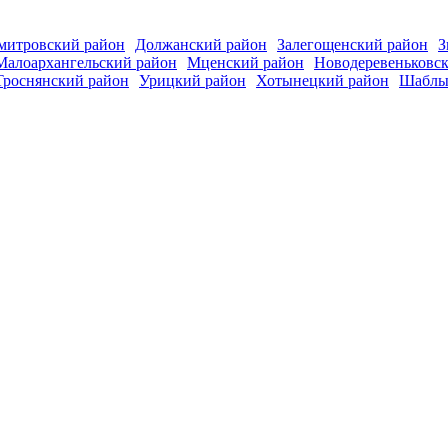
митровский район
Должанский район
Залегощенский район
З
Малоархангельский район
Мценский район
Новодеревеньковс
Троснянский район
Урицкий район
Хотынецкий район
Шаблы