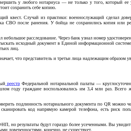
ершить у любого нотариуса — не только у того, который ее 
стоит сохранить себе копию.
ящий квест. Случай из практики: военнослужащий сделал дове
ка СВО после ранения. У бойца не сохранились копия или ре
ел небольшое расследование. Через банк узнал номер удостовер
тыскать исходный документ в Единой информационной системе 
тьих лиц.
означает, что представитель и третьи лица надлежащим образом
ный
реестр
Федеральной нотариальной палаты — круглосуточно
лом году граждане воспользовались им 3,4 млн раз. Всего ж
роверить подлинность нотариального документа по QR можно ч
сканировать код напрямую камерой телефона, есть риск поп
НП, но результаты будут гораздо более усеченными. Вы увидите
ыми доверенностями, конечно, не существует.