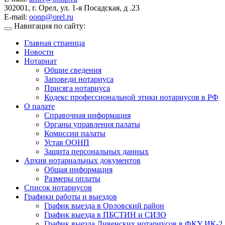
302001, г. Орел, ул. 1-я Посадская, д .23
E-mail:
oonp@orel.ru
Навигация по сайту:
Главная страница
Новости
Нотариат
Общие сведения
Заповеди нотариуса
Присяга нотариуса
Кодекс профессиональной этики нотариусов в РФ
О палате
Справочная информация
Органы управления палаты
Комиссии палаты
Устав ООНП
Защита персональных данных
Архив нотариальных документов
Общая информация
Размеры оплаты
Список нотариусов
Графики работы и выездов
График выезда в Орловский район
График выезда в ПБСТИН и СИЗО
График выезда Ливенских нотариусов в ФКУ ИК-2