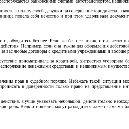
, распоряжаются банковскими счетами, автотранспортом, недви
нность в пользу своей девушки на совершение юридически знач
бранница повела себя нечестно и при этом удерживала докумен
сти, обходитесь без нее. Если же без нее никак, стоит четко п
 действия. Например, если она нужна для оформления дебетовой
ь за вас любые договоры с кредитными учреждениями и вообще
тсутствие присматривала за квартирой, хитростью уговорила 
 распоряжение денежными средствами и недвижимым имуществом
вления прав в судебном порядке. Избежать такой ситуации м
рописать в доверенности только право на представление инт
 действия. Лучше указывать небольшой, действительно необход
вою роль. Ведь отношения могут разладиться даже с самыми б