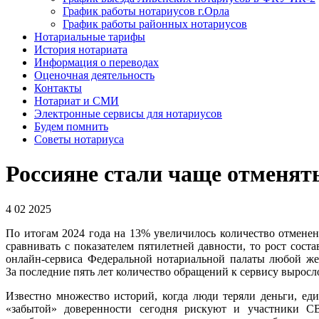
График работы нотариусов г.Орла
График работы районных нотариусов
Нотариальные тарифы
История нотариата
Информация о переводах
Оценочная деятельность
Контакты
Нотариат и СМИ
Электронные сервисы для нотариусов
Будем помнить
Советы нотариуса
Россияне стали чаще отменят
4 02 2025
По итогам 2024 года на 13% увеличилось количество отмене
сравнивать с показателем пятилетней давности, то рост со
онлайн-сервиса Федеральной нотариальной палаты любой же
За последние пять лет количество обращений к сервису выросл
Известно множество историй, когда люди теряли деньги, ед
«забытой» доверенности сегодня рискуют и участники СВ