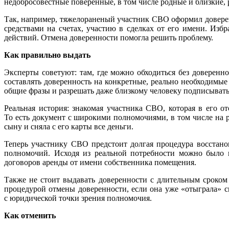
недобросовестные поверенные, в том числе родные и близкие
Так, например, тяжелораненый участник СВО оформил довере
средствами на счетах, участию в сделках от его имени. Из
действий. Отмена доверенности помогла решить проблему.
Как правильно выдать
Эксперты советуют: там, где можно обходиться без доверенно
составлять доверенность на конкретные, реально необходимые
общие фразы и разрешать даже близкому человеку подписыват
Реальная история: знакомая участника СВО, которая в его о
То есть документ с широкими полномочиями, в том числе на
сыну и сняла с его карты все деньги.
Теперь участнику СВО предстоит долгая процедура восстано
полномочий. Исходя из реальной потребности можно было п
договоров аренды от имени собственника помещения.
Также не стоит выдавать доверенности с длительным сроком
процедурой отмены доверенности, если она уже «отыграла» с
с юридической точки зрения полномочия.
Как отменить