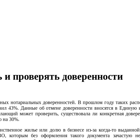
ь и проверять доверенности
нных нотариальных доверенностей. В прошлом году таких распо
ставил 43%. Данные об отмене доверенности вносятся в Едину
лающий может проверить, существовала ли конкретная довере
о на 30%.
инственное жилье или долю в бизнесе из-за когда-то выданно
О, которым без оформления такого документа зачастую не