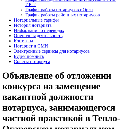
ИК-2
График работы нотариусов г.Орла
График работы районных нотариусов
Нотариальные тарифы
История нотариата
Информация о переводах
Оценочная деятельность
Контакты
Нотариат и СМИ
Электронные сервисы для нотариусов
Будем помнить
Советы нотариуса
Объявление об отложении
конкурса на замещение
вакантной должности
нотариуса, занимающегося
частной практикой в Тепло-
Огаревском нотариальном