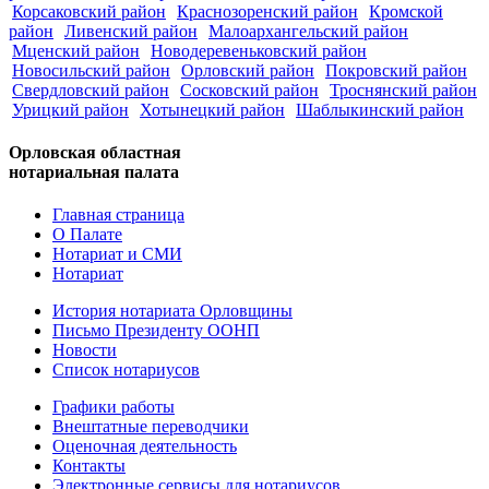
Корсаковский район
Краснозоренский район
Кромской
район
Ливенский район
Малоархангельский район
Мценский район
Новодеревеньковский район
Новосильский район
Орловский район
Покровский район
Свердловский район
Сосковский район
Троснянский район
Урицкий район
Хотынецкий район
Шаблыкинский район
Орловская областная
нотариальная палата
Главная страница
О Палате
Нотариат и СМИ
Нотариат
История нотариата Орловщины
Письмо Президенту ООНП
Новости
Список нотариусов
Графики работы
Внештатные переводчики
Оценочная деятельность
Контакты
Электронные сервисы для нотариусов