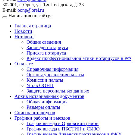
302001, г. Орел, ул. 1-я Посадская, д .23
E-mail:
oonp@orel.ru
Навигация по сайту:
Главная страница
Новости
Нотариат
Общие сведения
Заповеди нотариуса
Присяга нотариуса
Кодекс профессиональной этики нотариусов в РФ
О палате
Справочная информация
Органы управления палаты
Комиссии палаты
Устав ООНП
Защита персональных данных
Архив нотариальных документов
Общая информация
Размеры оплаты
Список нотариусов
Графики работы и выездов
График выезда в Орловский район
График выезда в ПБСТИН и СИЗО
График выезда Ливенских нотариусов в ФКУ