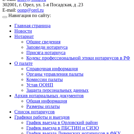
302001, г. Орел, ул. 1-я Посадская, д .23
E-mail:
oonp@orel.ru
Навигация по сайту:
Главная страница
Новости
Нотариат
Общие сведения
Заповеди нотариуса
Присяга нотариуса
Кодекс профессиональной этики нотариусов в РФ
О палате
Справочная информация
Органы управления палаты
Комиссии палаты
Устав ООНП
Защита персональных данных
Архив нотариальных документов
Общая информация
Размеры оплаты
Список нотариусов
Графики работы и выездов
График выезда в Орловский район
График выезда в ПБСТИН и СИЗО
График выезда Ливенских нотариусов в ФКУ