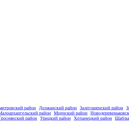
митровский район
Должанский район
Залегощенский район
З
Малоархангельский район
Мценский район
Новодеревеньковс
Троснянский район
Урицкий район
Хотынецкий район
Шаблы