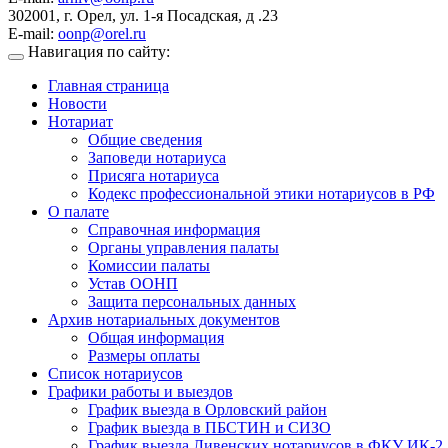
302001, г. Орел, ул. 1-я Посадская, д .23
E-mail:
oonp@orel.ru
Навигация по сайту:
Главная страница
Новости
Нотариат
Общие сведения
Заповеди нотариуса
Присяга нотариуса
Кодекс профессиональной этики нотариусов в РФ
О палате
Справочная информация
Органы управления палаты
Комиссии палаты
Устав ООНП
Защита персональных данных
Архив нотариальных документов
Общая информация
Размеры оплаты
Список нотариусов
Графики работы и выездов
График выезда в Орловский район
График выезда в ПБСТИН и СИЗО
График выезда Ливенских нотариусов в ФКУ ИК-2